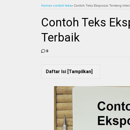
Home
»
contoh teks
»
Contoh Teks Eksposisi Tentang Inter
Contoh Teks Eksp
Terbaik
0
Daftar Isi [
Tampilkan
]