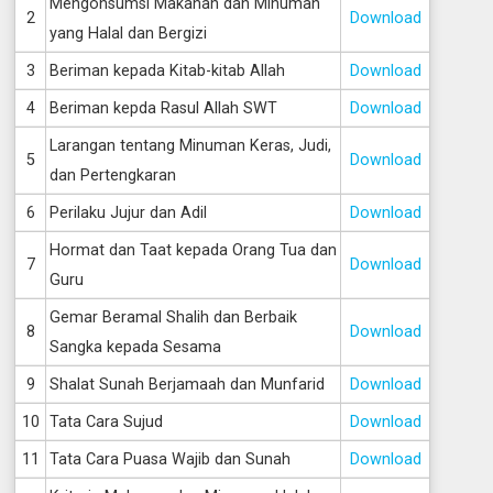
Mengonsumsi Makanan dan Minuman
2
Download
yang Halal dan Bergizi
3
Beriman kepada Kitab-kitab Allah
Download
4
Beriman kepda Rasul Allah SWT
Download
Larangan tentang Minuman Keras, Judi,
5
Download
dan Pertengkaran
6
Perilaku Jujur dan Adil
Download
Hormat dan Taat kepada Orang Tua dan
7
Download
Guru
Gemar Beramal Shalih dan Berbaik
8
Download
Sangka kepada Sesama
9
Shalat Sunah Berjamaah dan Munfarid
Download
10
Tata Cara Sujud
Download
11
Tata Cara Puasa Wajib dan Sunah
Download