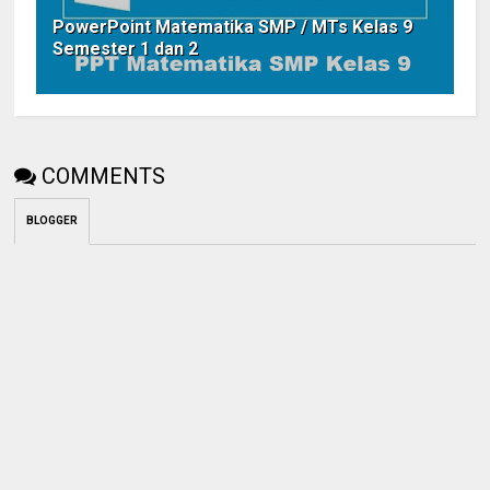
PowerPoint Matematika SMP / MTs Kelas 9
Semester 1 dan 2
COMMENTS
BLOGGER