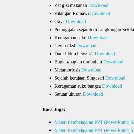
Zat gizi makanan
Download
Bilangan Romawi
Download
Gaya
Download
Peninggalan sejarah di Lingkungan Sekit
Keragaman suku
Download
Cerita fiksi
Download
Daur hidup hewan-2
Download
Bagian-bagian tumbuhan
Download
Metamorfosis
Download
Sejarah kerajaan Singasari
Download
Keragaman suku bangsa
Download
Satuan ukuran
Download
Baca Juga:
Materi Pembelajaran PPT (PowerPoint) S
Materi Pembelajaran PPT (PowerPoint) S