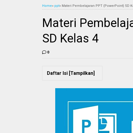
Home
»
ppt
»
Materi Pembelajaran PPT (PowerPoint) SD K
Materi Pembelaj
SD Kelas 4
0
Daftar Isi [
Tampilkan
]