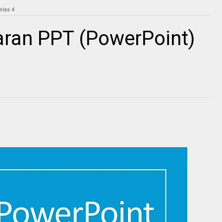
elas 4
aran PPT (PowerPoint)