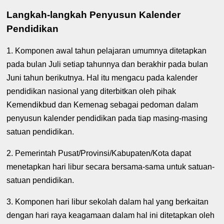
Langkah-langkah Penyusun Kalender
Pendidikan
1. Komponen awal tahun pelajaran umumnya ditetapkan
pada bulan Juli setiap tahunnya dan berakhir pada bulan
Juni tahun berikutnya. Hal itu mengacu pada kalender
pendidikan nasional yang diterbitkan oleh pihak
Kemendikbud dan Kemenag sebagai pedoman dalam
penyusun kalender pendidikan pada tiap masing-masing
satuan pendidikan.
2. Pemerintah Pusat/Provinsi/Kabupaten/Kota dapat
menetapkan hari libur secara bersama-sama untuk satuan-
satuan pendidikan.
3. Komponen hari libur sekolah dalam hal yang berkaitan
dengan hari raya keagamaan dalam hal ini ditetapkan oleh