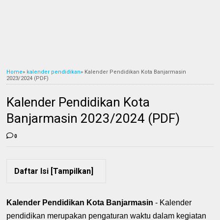
Home
»
kalender pendidikan
»
Kalender Pendidikan Kota Banjarmasin
2023/2024 (PDF)
Kalender Pendidikan Kota
Banjarmasin 2023/2024 (PDF)
0
Daftar Isi [
Tampilkan
]
Kalender Pendidikan
Kota Banjarmasin
-
Kalender
pendidikan merupakan pengaturan waktu dalam kegiatan