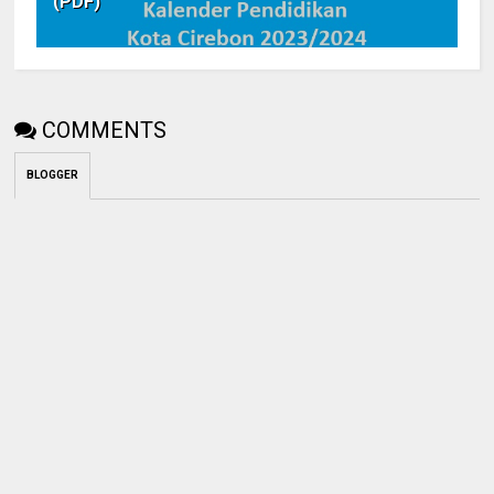
(PDF)
COMMENTS
BLOGGER