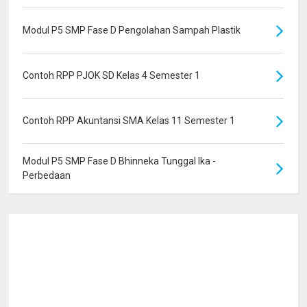
Modul P5 SMP Fase D Pengolahan Sampah Plastik
Contoh RPP PJOK SD Kelas 4 Semester 1
Contoh RPP Akuntansi SMA Kelas 11 Semester 1
Modul P5 SMP Fase D Bhinneka Tunggal Ika -
Perbedaan