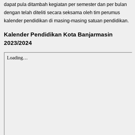
dapat pula ditambah kegiatan per semester dan per bulan
dengan telah diteliti secara seksama oleh tim perumus
kalender pendidikan di masing-masing satuan pendidikan.
Kalender Pendidikan Kota Banjarmasin
2023/2024