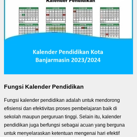
Fungsi Kalender Pendidikan
Fungsi kalender pendidikan adalah untuk mendorong
efisiensi dan efektivitas proses pembelajaran baik di
sekolah maupun perguruan tinggi. Selain itu, kalender
pendidikan juga berfungsi sebagai acuan yang berguna
untuk menyelaraskan ketentuan mengenai hari efektif